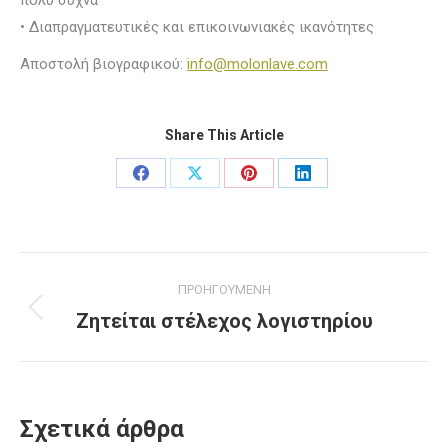
πολύ συχνά
• Διαπραγματευτικές και επικοινωνιακές ικανότητες
Αποστολή βιογραφικού:
info@molonlave.com
Share This Article
Share
Share
Share
Share
on
on
on
on
Facebook
X
Pinterest
LinkedIn
Post
ΠΡΟΗΓΟΥΜΕΝΗ
navigation
Ζητείται στέλεχος λογιστηρίου
Previous
post:
Σχετικά άρθρα