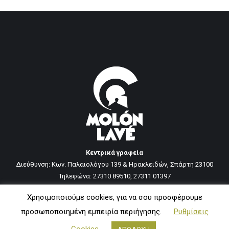
Κεντρικά γραφεία
Διεύθυνση: Κων. Παλαιολόγου 139 & Ηρακλειδών, Σπάρτη 23100
Τηλεφώνα: 27310 89510, 27311 01397
Χρησιμοποιούμε cookies, για να σου προσφέρουμε
Μονάδα παραγωγής
προσωποποιημένη εμπειρία περιήγησης.
Ρυθμίσεις
Διεύθυνση: Άγιος Νικόλαος, Ποταμιά ΤΚ 23054
Τηλεφώνα: 698 151 3000, 27310 81279