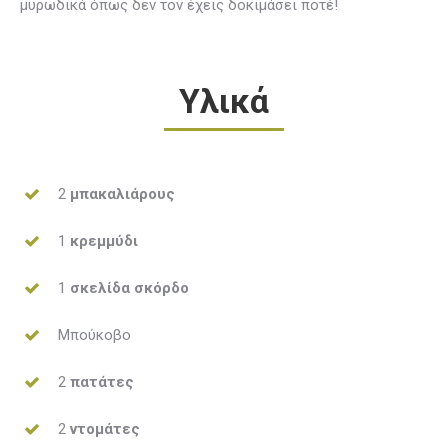
μυρωδικά όπως δεν τον έχεις δοκιμάσει ποτέ!
Υλικά
2
μπακαλιάρους
1
κρεμμύδι
1
σκελίδα σκόρδο
Μπούκοβο
2
πατάτες
2
ντομάτες