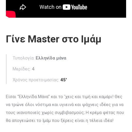
Γίνε Master στο Ιμάμ
Τυπολογία:
Ελληνίδα μάνα
Μερίδες:
4
Χρόνος προετοιμασίας:
45′
Είσαι “Ελληνίδα Μάνα” και το ‘χεις και τιμή και καμάρι! Θες
να τρώνε όλοι νόστιμα και υγιεινά και ψάχνεις ιδέες για να
τους ικανοποιείς χωρίς συμβιβασμούς; Η κρέμα φέτας που
θα απογειώσει το Ιμάμ που ξέρεις είναι η τέλεια ιδέα!