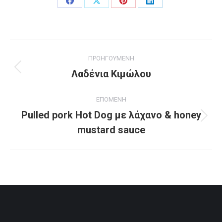
Share
Share
Share
Share
on
on
on
on
Facebook
X
Pinterest
LinkedIn
Project
ΠΡΟΗΓΟΥΜΕΝΗ
navigation
Λαδένια Κιμώλου
Previous
project:
ΕΠΟΜΕΝΗ
Pulled pork Hot Dog με λάχανο & honey
Next
mustard sauce
project: