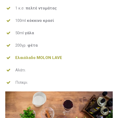
1 κ.σ.
πελτέ ντομάτας
100ml
κόκκινο κρασί
50ml
γάλα
200γρ.
φέτα
Ελαιόλαδο MOLON LAVE
Αλάτι
Πιπερι