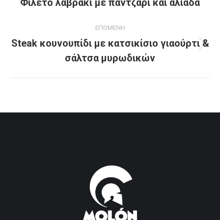
navigation
Φιλέτο λαβράκι με παντζάρι και αλιάδα
Previous
project:
ΕΠΟΜΕΝΗ
Steak κουνουπίδι με κατσικίσιο γιαούρτι &
Next
σάλτσα μυρωδικών
project: