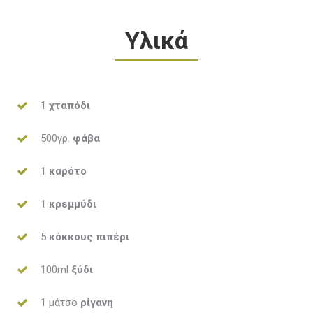
Υλικά
1
χταπόδι
500γρ.
φάβα
1
καρότο
1
κρεμμύδι
5
κόκκους πιπέρι
100ml
ξύδι
1 μάτσο
ρίγανη