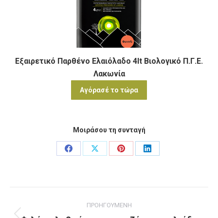
Εξαιρετικό Παρθένο Ελαιόλαδο 4lt Βιολογικό Π.Γ.Ε.
Λακωνία
Αγόρασέ το τώρα
Μοιράσου τη συνταγή
Share
Share
Share
Share
on
on
on
on
Facebook
X
Pinterest
LinkedIn
Project
ΠΡΟΗΓΟΥΜΕΝΗ