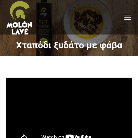
Χταπόδι ξυδάτο με φάβα
You are here: